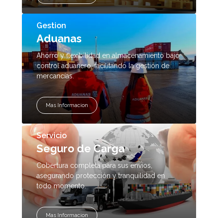
Gestion
Aduanas
Ahorro y flexibilidad en almacenamiento bajo
control aduanero, facilitando la gestión de
mercancías.
Mas Informacion
Servicio
Seguro de Carga
Cobertura completa para sus envíos,
asegurando protección y tranquilidad en
todo momento.
Mas Informacion