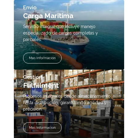
Envio
Carga Maritima
Servicio integral que incluye manejo
especializado de cargas completas y
parciales.
Mas Informacion
Gestion
Fulfillment
Procesos integrales desde almacenamiento
hasta distribución, garantizando agilidad y
precisión.
Mas Informacion