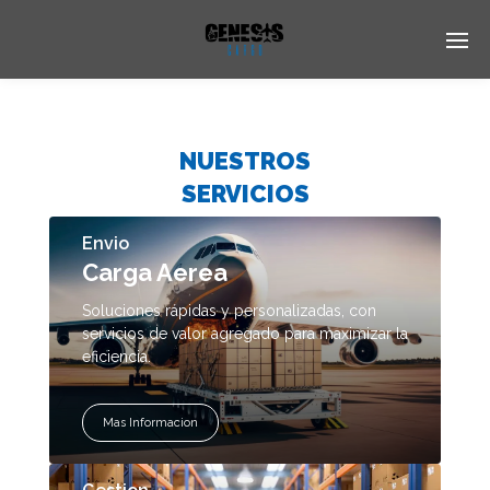
Enter tracking ID
NUESTROS
SERVICIOS
Envio
Carga Aerea
Soluciones rápidas y personalizadas, con
servicios de valor agregado para maximizar la
eficiencia.
Mas Informacion