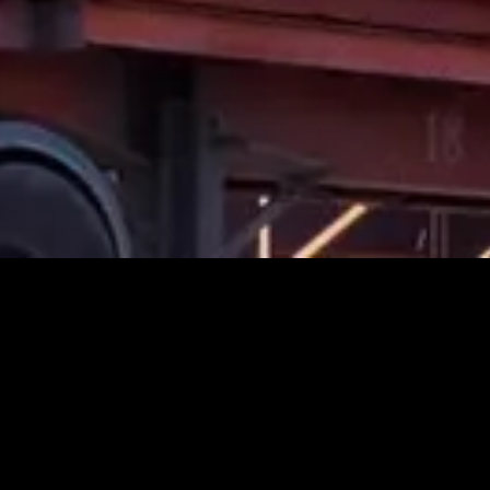
POR QUE ESCOGERNO
n a su necesidad.
iva de nuestros clientes, es por esto que día a día trabajamos para 
a que respondan adecuadamente en cada proyecto, brindando la mej