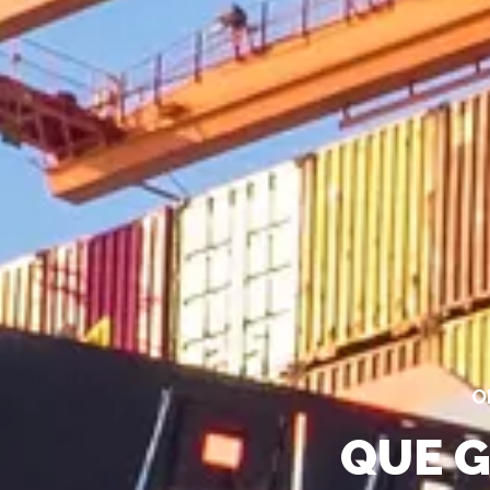
O
QUE G