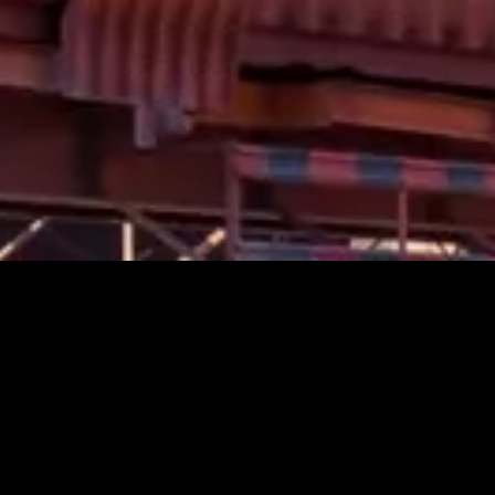
S?
mejorar los
or